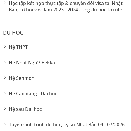
Học tập kết hợp thực tập & chuyển đổi visa tại Nhật
Nhiều trường hợp tác cùng các công ty du học
Bản, cơ hội việc làm 2023 - 2024 cùng du học tokutei
để cấp học bổng lên đến 50 – 100% học phí.
Học bổng doanh nghiệp và tổ chức phi chính
DU HỌC
phủ:
Tạo cơ hội cho sinh viên có thành tích học
tập và tinh thần tốt.
Hệ THPT
Hệ Nhật Ngữ / Bekka
Điều kiện du học Nhật Bản
Hệ Senmon
Nam, nữ từ
18 – 30 tuổi
.
Tốt nghiệp THPT trở lên.
Hệ Cao đẳng - Đại học
Có sức khỏe tốt, không vi phạm pháp luật.
Hệ sau Đại học
Cam kết tuân thủ quy định học tập và làm việc
Tuyển sinh trình du học, kỹ sư Nhật Bản 04 - 07/2026
tại Nhật.