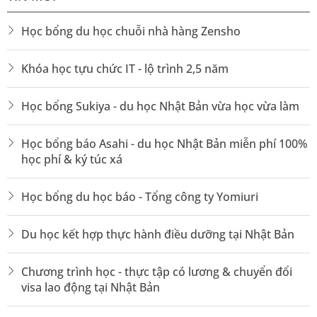
trong đó có Công ty TNHH Aishin Hà Nội, cam
Học bổng du học chuỗi nhà hàng Zensho
kết hỗ trợ kết nối việc làm thêm và việc làm
chính thức cho sinh viên.
Khóa học tựu chức IT - lộ trình 2,5 năm
Học bổng tại Nhật Bản
Học bổng Sukiya - du học Nhật Bản vừa học vừa làm
Ngoài việc học tập và làm thêm, du học sinh còn
Học bổng báo Asahi - du học Nhật Bản miễn phí 100%
học phí & ký túc xá
có cơ hội nhận nhiều
học bổng tại Nhật Bản
:
Học bổng Chính phủ Nhật Bản (MEXT):
Hỗ trợ
Học bổng du học báo - Tổng công ty Yomiuri
toàn phần, bao gồm học phí, sinh hoạt phí và vé
máy bay.
Du học kết hợp thực hành điều dưỡng tại Nhật Bản
Học bổng JASSO:
Hỗ trợ chi phí sinh hoạt hàng
Chương trình học - thực tập có lương & chuyển đổi
tháng cho sinh viên quốc tế có thành tích tốt.
visa lao động tại Nhật Bản
Học bổng trường tiếng, cao đẳng, đại học: