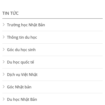
Chi phí du học Nhật Bản
TIN TỨC
Chi phí trọn gói:
Từ
150 triệu – 230 triệu VNĐ
Trường học Nhật Bản
(bao gồm hồ sơ, dịch thuật, vé máy bay, học phí
Thông tin du học
giai đoạn đầu).
Học phí đóng trực tiếp
theo thông báo của
Góc du học sinh
trường.
Du học quốc tế
Chi phí sinh hoạt:
Trung bình 8 – 12 triệu
VNĐ/tháng (có thể giảm đáng kể nếu có việc làm
Dịch vụ Việt Nhật
thêm).
Góc Nhật bản
FAQ – Câu hỏi thường gặp
Du học Nhật Bản