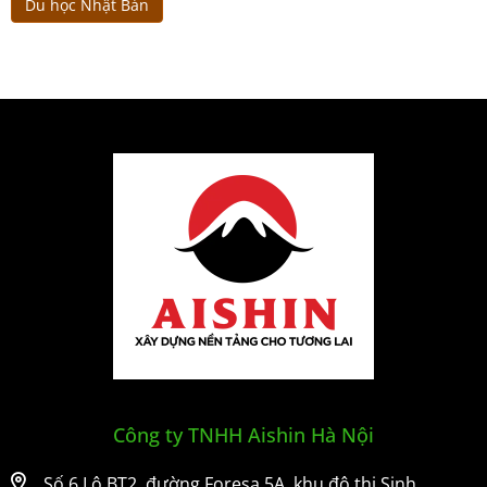
Du học Nhật Bản
Công ty TNHH Aishin Hà Nội
Số 6 Lô BT2, đường Foresa 5A, khu đô thị Sinh