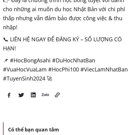
👉 Đây là chương trình học bổng tuyệt vời dành
cho những ai muốn du học Nhật Bản với chi phí
thấp nhưng vẫn đảm bảo được công việc & thu
nhập!
📞 LIÊN HỆ NGAY ĐỂ ĐĂNG KÝ – SỐ LƯỢNG CÓ
HẠN!
📌 #HocBongAsahi #DuHocNhatBan
#VuaHocVuaLam #HocPhi100 #ViecLamNhatBan
#TuyenSinh2024 🚀
Có thể bạn quan tâm