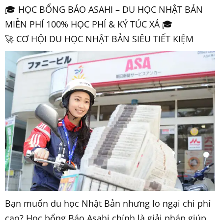
🎓 HỌC BỔNG BÁO ASAHI – DU HỌC NHẬT BẢN
MIỄN PHÍ 100% HỌC PHÍ & KÝ TÚC XÁ 🎓
🚀 CƠ HỘI DU HỌC NHẬT BẢN SIÊU TIẾT KIỆM
Bạn muốn du học Nhật Bản nhưng lo ngại chi phí
cao? Học bổng Báo Asahi chính là giải pháp giúp