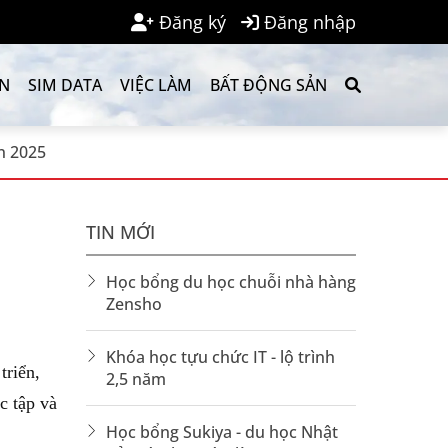
Đăng ký
Đăng nhập
ẢN
SIM DATA
VIỆC LÀM
BẤT ĐỘNG SẢN
n 2025
TIN MỚI
Học bổng du học chuỗi nhà hàng
Zensho
Khóa học tựu chức IT - lộ trình
triển,
2,5 năm
c tập và
Học bổng Sukiya - du học Nhật