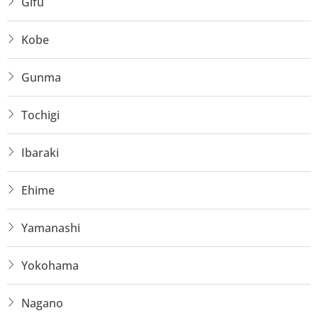
Gifu
thủ tục từ A-Z.
Kobe
Gunma
Tochigi
Ibaraki
Ehime
Yamanashi
Yokohama
Nagano