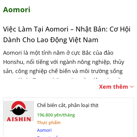
Aomori
Việc Làm Tại Aomori – Nhật Bản: Cơ Hội
Dành Cho Lao Động Việt Nam
Aomori là một tỉnh nằm ở cực Bắc của đảo
Honshu, nổi tiếng với ngành nông nghiệp, thủy
sản, công nghiệp chế biến và môi trường sống
trong lành. Trong những năm gần đây, nhu cầu
Xem thêm
tuyển dụng lao động Việt Nam tại Aomori ngày
càng tăng do sự thiếu hụt nguồn nhân lực tại địa
Chế biến cắt, phân loại thịt
phương.
196,800 yên/tháng
Thực phẩm
Các Ngành Nghề Đang Tuyển Dụng Tại
Aomori
Aomori