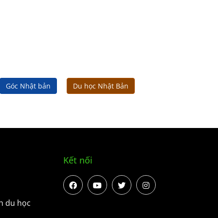
Góc Nhật bản
Du học Nhật Bản
Kết nối
h du học