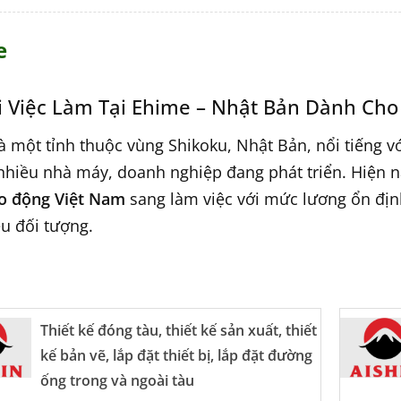
e
i Việc Làm Tại Ehime – Nhật Bản Dành Cho
à một tỉnh thuộc vùng Shikoku, Nhật Bản, nổi tiếng v
nhiều nhà máy, doanh nghiệp đang phát triển. Hiện n
o động Việt Nam
sang làm việc với mức lương ổn định
ều đối tượng.
ao Nên Chọn Ehime Làm Điểm Đến Làm Việc 
hí sinh hoạt
thấp hơn so với Tokyo hay Osaka
, phù h
Thiết kế đóng tàu, thiết kế sản xuất, thiết
kế bản vẽ, lắp đặt thiết bị, lắp đặt đường
rường sống
yên bình, ít áp lực
, rất phù hợp với người
ống trong và ngoài tàu
 doanh nghiệp Nhật Bản đang
cần tuyển lao động n