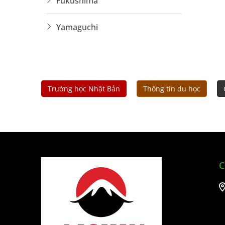
Fukushima
Yamaguchi
Trường học Nhật Bản
Thông tin du học
C