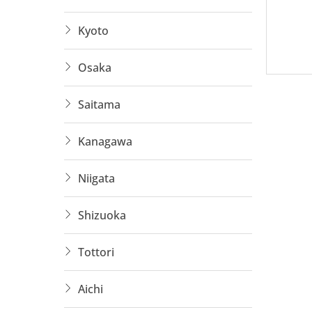
Cơ hộ
Kyoto
Các C
Osaka
Dưới đâ
Saitama
1. Bảo 
Kanagawa
Niigata
Làm t
Ưu ti
Shizuoka
Lương
Tottori
Yêu c
Aichi
2. Xây 