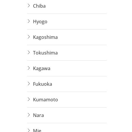
Chiba
Nhận 
Hyogo
Lương
Có hỗ
Kagoshima
3. Nông
Tokushima
Kagawa
Phù h
Không
Fukuoka
Lương
Kumamoto
4. Cơ k
Nara
Làm t
Mie