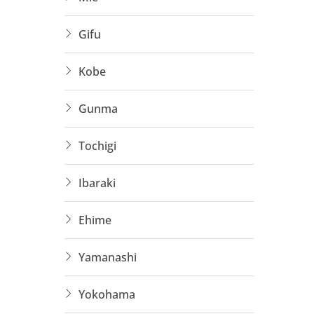
Ưu tiê
Gifu
Có cơ 
Kobe
Đối T
Gunma
Thực 
Tochigi
Lao đ
Ứng v
Ibaraki
Người
Ehime
Lưu Ý
Yamanashi
Nên c
Yokohama
Cần 