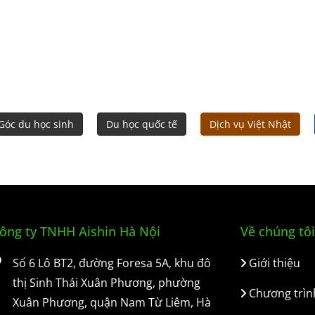
Góc du học sinh
Du học quốc tế
Dịch vụ Việt Nhật
ông ty TNHH Aishin Hà Nội
Về chúng tôi
Số 6 Lô BT2, đường Foresa 5A, khu đô
Giới thiệu
thị Sinh Thái Xuân Phương, phường
Chương trìn
Xuân Phương, quận Nam Từ Liêm, Hà