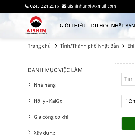
0243 224 2516
aishinhanoi@gmail.com
GIỚI THIỆU
DU HỌC NHẬT BẢN
Trang chủ
Tỉnh/Thành phố Nhật Bản
Eh
DANH MỤC VIỆC LÀM
Nhà hàng
Hộ lý - KaiGo
Gia công cơ khí
Xây dựng