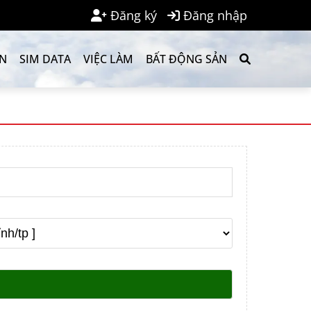
Đăng ký
Đăng nhập
ẢN
SIM DATA
VIỆC LÀM
BẤT ĐỘNG SẢN