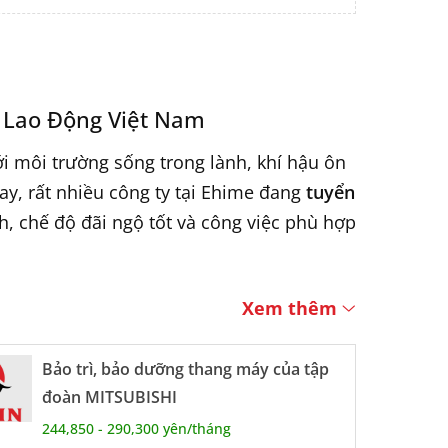
 Lao Động Việt Nam
ới môi trường sống trong lành, khí hậu ôn
ay, rất nhiều công ty tại Ehime đang
tuyển
, chế độ đãi ngộ tốt và công việc phù hợp
Tại Nhật?
Xem thêm
ợp với người lao động tiết kiệm
Bảo trì, bảo dưỡng thang máy của tập
đoàn MITSUBISHI
 Việt mới sang Nhật
244,850 - 290,300 yên/tháng
ước ngoài
trong các ngành nghề đa dạng