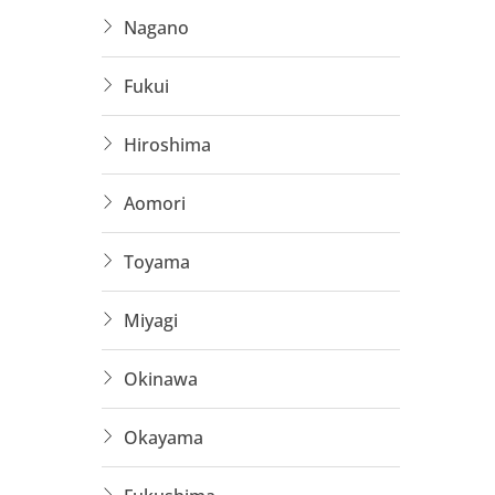
Nagano
Tìm h
Fukui
Nếu bạ
để được
Hiroshima
📩
[Thêm
Aomori
Bạn muố
Toyama
Chi p
Miyagi
Kinh 
Top n
Okinawa
=> Chỉ
Okayama