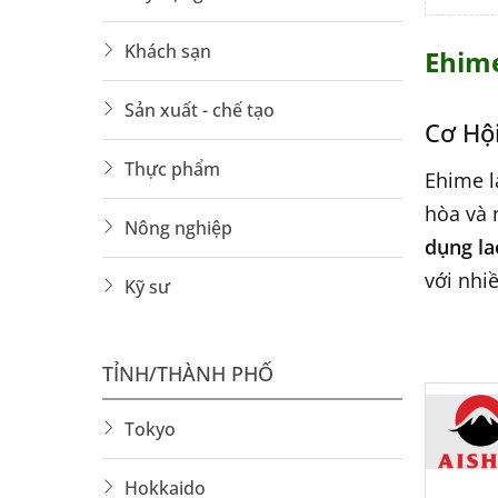
Khách sạn
Ehim
Sản xuất - chế tạo
Cơ Hộ
Thực phẩm
Ehime l
hòa và 
Nông nghiệp
dụng la
với nhi
Kỹ sư
Tại S
TỈNH/THÀNH PHỐ
Chi p
Tokyo
Môi t
Hokkaido
Nhiều