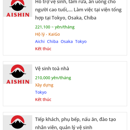
Hỗ trợ vệ sinh, tắm rửa, ăn uống cho
người cao tuổi,.... Làm việc tại viện tổng
hợp tại Tokyo, Osaka, Chiba
221,100 ~ yên/tháng
Hộ lý - KaiGo
Aichi
Chiba
Osaka
Tokyo
Kết thúc
Vệ sinh toà nhà
210,000 yên/tháng
Xây dựng
Tokyo
Kết thúc
Tiếp khách, phụ bếp, nấu ăn, đào tạo
nhân viên, quản lý vệ sinh