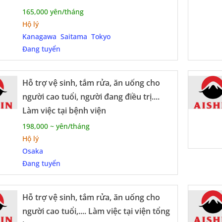
ợ chuyển đổi sang visa dài hạn, bảo lãnh người thân t
165,000 yên/tháng
Hộ lý
 – Nghề Của Sự Nhân Văn Và Ổn Định
Kanagawa
Saitama
Tokyo
Đang tuyển
hỉ là một công việc mang lại thu nhập, nghề hộ lý tạ
ao động rèn luyện tính kiên nhẫn, lòng nhân ái và phá
Hỗ trợ vệ sinh, tắm rửa, ăn uống cho
hướng đi phù hợp cho những ai muốn có sự nghiệp ổn 
người cao tuổi, người đang điều trị....
g tại Nhật Bản.
Làm việc tại bệnh viện
198,000 ~ yên/tháng
Hộ lý
Osaka
Đang tuyển
Hỗ trợ vệ sinh, tắm rửa, ăn uống cho
người cao tuổi,.... Làm việc tại viện tổng