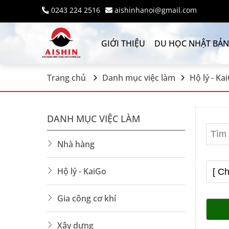
0243 224 2516
aishinhanoi@gmail.com
GIỚI THIỆU
DU HỌC NHẬT BẢN
Trang chủ
Danh mục việc làm
Hộ lý - Ka
DANH MỤC VIỆC LÀM
Nhà hàng
Hộ lý - KaiGo
Gia công cơ khí
Xây dựng