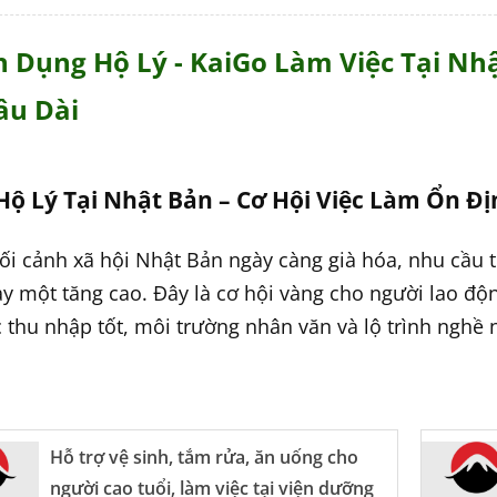
 Dụng Hộ Lý - KaiGo Làm Việc Tại Nh
âu Dài
ộ Lý Tại Nhật Bản – Cơ Hội Việc Làm Ổn Đị
ối cảnh xã hội Nhật Bản ngày càng già hóa, nhu cầu 
ày một tăng cao. Đây là cơ hội vàng cho người lao đ
 thu nhập tốt, môi trường nhân văn và lộ trình nghề 
Là Gì?
à công việc chăm sóc người cao tuổi hoặc người cần h
Hỗ trợ vệ sinh, tắm rửa, ăn uống cho
ặc tại gia đình. Công việc bao gồm hỗ trợ ăn uống, si
người cao tuổi, làm việc tại viện dưỡng