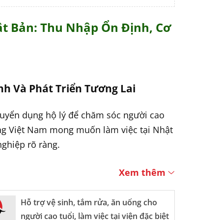
ật Bản: Thu Nhập Ổn Định, Cơ
nh Và Phát Triển Tương Lai
tuyển dụng hộ lý để chăm sóc người cao
ộng Việt Nam mong muốn làm việc tại Nhật
nghiệp rõ ràng.
Xem thêm
ỗ trợ trong các viện dưỡng lão, trung tâm
Hỗ trợ vệ sinh, tắm rửa, ăn uống cho
nh hoạt hàng ngày, trò chuyện, theo dõi
người cao tuổi, làm việc tại viện đặc biệt