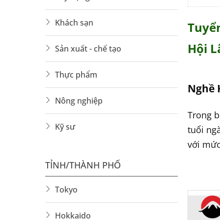
Khách sạn
Tuyển
Hội L
Sản xuất - chế tạo
Thực phẩm
Nghề H
Nông nghiệp
Trong b
Kỹ sư
tuổi ng
với mức
TỈNH/THÀNH PHỐ
Hộ Lý 
Tokyo
Hộ lý l
y tế ho
Hokkaido