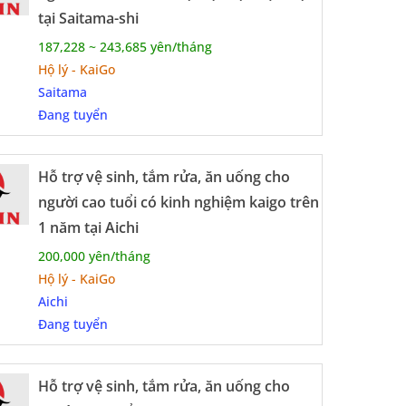
ghề này đòi hỏi sự kiên nhẫn, trách nhiệm
tại Saitama-shi
187,228 ~ 243,685 yên/tháng
Hộ lý - KaiGo
Saitama
Đang tuyển
ừ 150.000 – 180.000 yên/tháng (tương
Hỗ trợ vệ sinh, tắm rửa, ăn uống cho
người cao tuổi có kinh nghiệm kaigo trên
c khỏe hiện đại, quy trình rõ ràng, đảm
1 năm tại Aichi
200,000 yên/tháng
, bạn sẽ được đào tạo miễn phí về ngôn
Hộ lý - KaiGo
Aichi
Đang tuyển
hời gian, có thể chuyển đổi sang visa kỹ
Hỗ trợ vệ sinh, tắm rửa, ăn uống cho