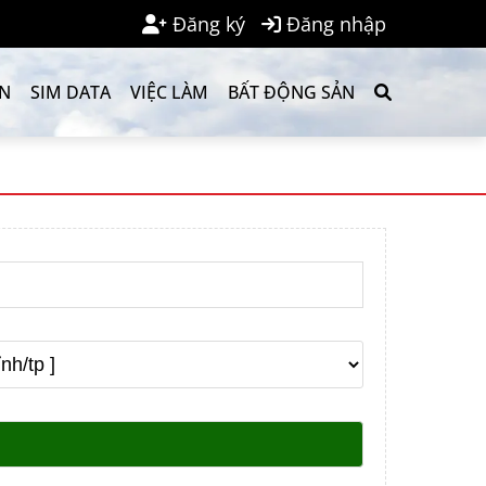
Đăng ký
Đăng nhập
ẢN
SIM DATA
VIỆC LÀM
BẤT ĐỘNG SẢN