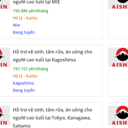
ượng Phù Hợp Với Ngành Hộ Lý
người cao tuổi tại MIE
195,880 yên/tháng
ữ từ 18 đến 35 tuổi, tốt nghiệp THPT trở lên
Hộ lý - KaiGo
Mie
hích công việc chăm sóc người khác, có tinh thần trá
Đang tuyển
hỏe tốt, không mắc các bệnh truyền nhiễm
Hỗ trợ vệ sinh, tắm rửa, ăn uống cho
n người có kiến thức tiếng Nhật (N5 trở lên), chưa bi
người cao tuổi tại Kagoshima
Lợi Khi Làm Việc Hộ Lý Tại Nhật
197,157 yên/tháng
Hộ lý - KaiGo
Kagoshima
ký hợp đồng rõ ràng, minh bạch
Đang tuyển
gia đầy đủ bảo hiểm xã hội, y tế
 chi phí ký túc xá, ăn ở
Hỗ trợ vệ sinh, tắm rửa, ăn uống cho
người cao tuổi tại Tokyo, Kanagawa,
hội thi lấy chứng chỉ quốc gia và nâng cao tay nghề
Saitama