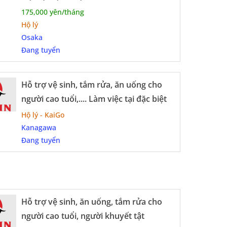
rong tương lai
175,000 yên/tháng
Hộ lý
Osaka
Đang tuyển
i Nhật Bản còn mang ý nghĩa cao đẹp, giúp
t triển bản thân trong môi trường quốc tế.
Hỗ trợ vệ sinh, tắm rửa, ăn uống cho
định, được trân trọng và có tương lai
người cao tuổi,.... Làm việc tại đặc biệt
Hộ lý - KaiGo
Kanagawa
Đang tuyển
Hỗ trợ vệ sinh, ăn uống, tắm rửa cho
người cao tuổi, người khuyết tật