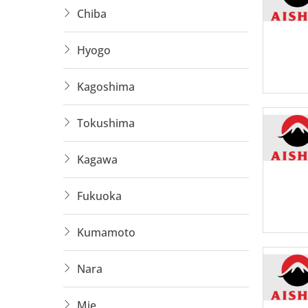
Đối T
Chiba
Nam/n
Hyogo
Yêu t
Kagoshima
Sức k
Tokushima
Ưu tiê
Kagawa
Quyền 
Fukuoka
Được 
Tham 
Kumamoto
Hỗ trợ
Nara
Có cơ 
Mie