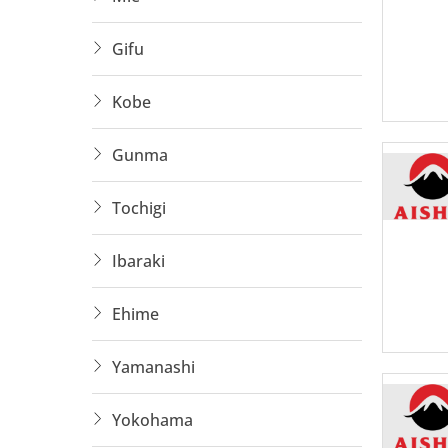
Hỗ tr
Gifu
Hộ Lý
Kobe
Không c
người l
Gunma
Đây là 
bền vữn
Tochigi
Ibaraki
Ehime
Yamanashi
Yokohama