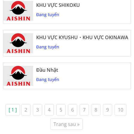
KHU VỰC SHIKOKU
Đang tuyển
KHU VỰC KYUSHU・KHU VỰC OKINAWA
Đang tuyển
Đầu Nhật
Đang tuyển
[ 1 ]
2
3
4
5
6
7
8
9
10
Trang sau »