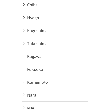
Chiba
Cần ứ
Nhận 
Hyogo
Lương
Kagoshima
3. Xây 
Tokushima
Công 
Kagawa
Yêu c
Fukuoka
Có th
Kumamoto
4. Kỹ s
Nara
Nhận 
Mie