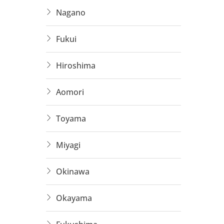
Nagano
Hỗ tr
Hướng
Fukui
Có nh
Hiroshima
Bạn đan
Aomori
Bản?
Yo
📩
Liên 
Toyama
Miyagi
Okinawa
Okayama