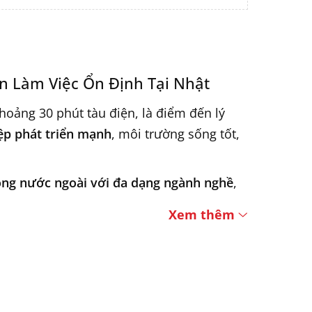
n Làm Việc Ổn Định Tại Nhật
hoảng 30 phút tàu điện, là điểm đến lý
ệp phát triển mạnh
, môi trường sống tốt,
ộng nước ngoài với đa dạng ngành nghề
,
sống tại Nhật.
Xem thêm
i nước ngoài