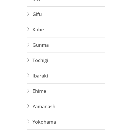
Có kin
Gifu
Lương
Cơ hội
Kobe
Đối T
Gunma
Thực 
Tochigi
Lao đ
Ibaraki
Ứng v
Ehime
Người
Yamanashi
Hỗ Tr
Yokohama
Tư vấ