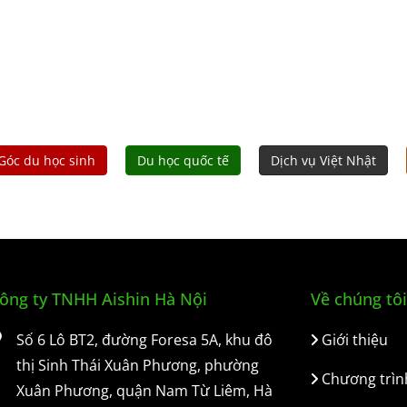
Góc du học sinh
Du học quốc tế
Dịch vụ Việt Nhật
ông ty TNHH Aishin Hà Nội
Về chúng tôi
Số 6 Lô BT2, đường Foresa 5A, khu đô
Giới thiệu
thị Sinh Thái Xuân Phương, phường
Chương trìn
Xuân Phương, quận Nam Từ Liêm, Hà