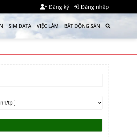
Đăng ký
Đăng nhập
ẢN
SIM DATA
VIỆC LÀM
BẤT ĐỘNG SẢN