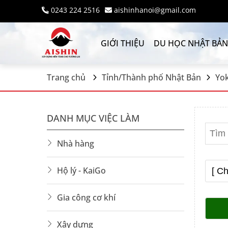
0243 224 2516
aishinhanoi@gmail.com
GIỚI THIỆU
DU HỌC NHẬT BẢN
Trang chủ
Tỉnh/Thành phố Nhật Bản
Yo
DANH MỤC VIỆC LÀM
Nhà hàng
Hộ lý - KaiGo
Gia công cơ khí
Xây dựng