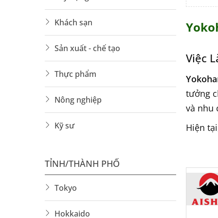
Khách sạn
Yoko
Sản xuất - chế tạo
Việc 
Thực phẩm
Yokoh
tưởng c
Nông nghiệp
và nhu 
Kỹ sư
Hiện tạ
phù hợp
TỈNH/THÀNH PHỐ
Vì Sa
Tokyo
Thành
Hokkaido
Gần T