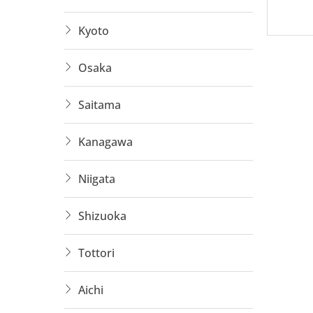
Có nh
Kyoto
Chi p
Osaka
Các C
Saitama
1. Lắp 
Kanagawa
Làm t
Niigata
Nhận
Shizuoka
Lương
Tottori
Có tăn
Aichi
2. Hàn,