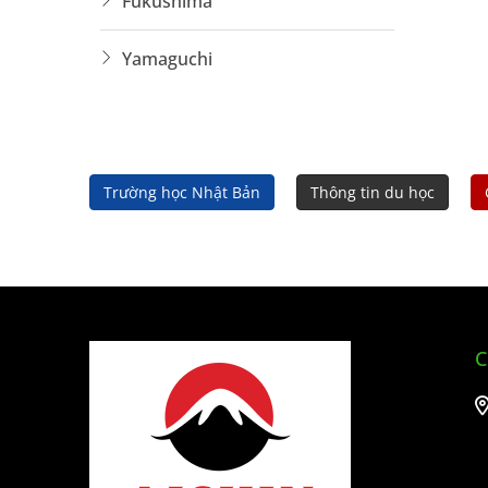
Fukushima
Yamaguchi
Trường học Nhật Bản
Thông tin du học
C