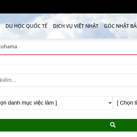
DU HỌC QUỐC TẾ
DỊCH VỤ VIỆT NHẬT
GÓC NHẬT B
kohama