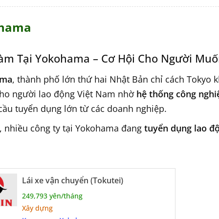
hama
Làm Tại Yokohama – Cơ Hội Cho Người Muố
ama
, thành phố lớn thứ hai Nhật Bản chỉ cách Tokyo k
ho người lao động Việt Nam nhờ
hệ thống công nghi
cầu tuyển dụng lớn từ các doanh nghiệp.
i, nhiều công ty tại Yokohama đang
tuyển dụng lao đ
 với cả thực tập sinh đã về nước và người đang sinh 
o Nên Chọn Làm Việc Tại Yokohama?
Lái xe vận chuyển (Tokutei)
 phố lớn, hiện đại, nhiều việc làm quanh năm
249,793 yên/tháng
Xây dựng
okyo, giao thông thuận tiện, nhiều tiện ích cho ngườ