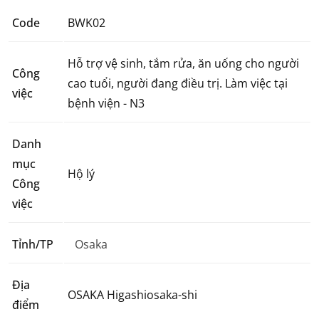
Code
BWK02
Hỗ trợ vệ sinh, tắm rửa, ăn uống cho người
Công
cao tuổi, người đang điều trị. Làm việc tại
việc
bệnh viện - N3
Danh
mục
Hộ lý
Công
việc
Tỉnh/TP
Osaka
Địa
OSAKA Higashiosaka-shi
điểm