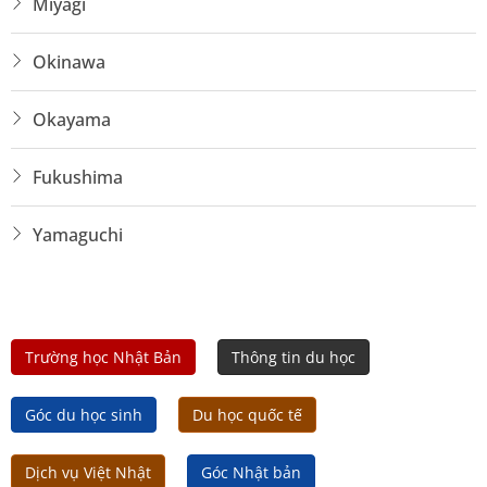
Miyagi
Okinawa
Okayama
Fukushima
Yamaguchi
Trường học Nhật Bản
Thông tin du học
Góc du học sinh
Du học quốc tế
Dịch vụ Việt Nhật
Góc Nhật bản