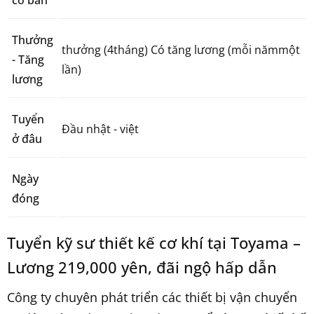
cơ bản
Thưởng
thưởng (4tháng) Có tăng lương (mỗi nămmột
- Tăng
lần)
lương
Tuyển
Đầu nhật - việt
ở đâu
Ngày
đóng
Tuyển kỹ sư thiết kế cơ khí tại Toyama –
Lương 219,000 yên, đãi ngộ hấp dẫn
Công ty chuyên phát triển các thiết bị vận chuyển