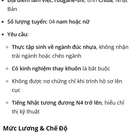
Địa điểm làm việc:
Tougane-shi
, tỉnh
Chiba
, Nhật
Bản
Số lượng tuyển:
04
nam hoặc nữ
Yêu cầu:
Thực tập sinh về ngành đúc nhựa
, không nhận
trái ngành hoặc chéo ngành
Có kinh nghiệm thay khuôn
là bắt buộc
Không được nợ chứng chỉ khi trình hồ sơ lên
cục
Tiếng Nhật tương đương N4 trở lên
, hiểu chỉ
thị kỹ thuật
Mức Lương & Chế Độ