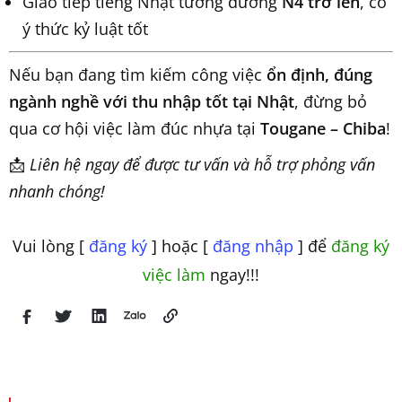
Giao tiếp tiếng Nhật tương đương
N4 trở lên
, có
ý thức kỷ luật tốt
Nếu bạn đang tìm kiếm công việc
ổn định, đúng
ngành nghề với thu nhập tốt tại Nhật
, đừng bỏ
qua cơ hội việc làm đúc nhựa tại
Tougane – Chiba
!
📩
Liên hệ ngay để được tư vấn và hỗ trợ phỏng vấn
nhanh chóng!
Vui lòng [
đăng ký
] hoặc [
đăng nhập
] để
đăng ký
việc làm
ngay!!!